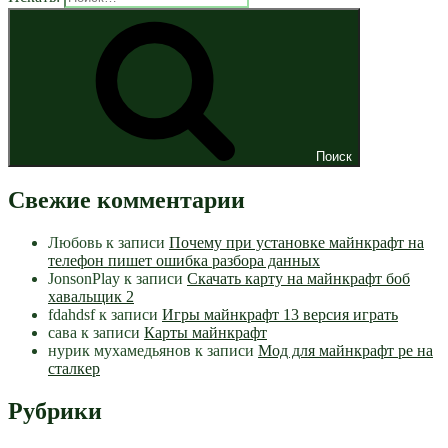
Поиск
Свежие комментарии
Любовь
к записи
Почему при установке майнкрафт на
телефон пишет ошибка разбора данных
JonsonPlay
к записи
Скачать карту на майнкрафт боб
хавальщик 2
fdahdsf
к записи
Игры майнкрафт 13 версия играть
сава
к записи
Карты майнкрафт
нурик мухамедьянов
к записи
Мод для майнкрафт pe на
сталкер
Рубрики