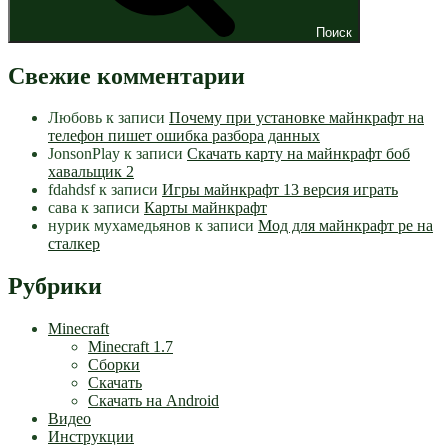
Поиск
Свежие комментарии
Любовь
к записи
Почему при установке майнкрафт на
телефон пишет ошибка разбора данных
JonsonPlay
к записи
Скачать карту на майнкрафт боб
хавальщик 2
fdahdsf
к записи
Игры майнкрафт 13 версия играть
сава
к записи
Карты майнкрафт
нурик мухамедьянов
к записи
Мод для майнкрафт pe на
сталкер
Рубрики
Minecraft
Minecraft 1.7
Сборки
Скачать
Скачать на Android
Видео
Инструкции