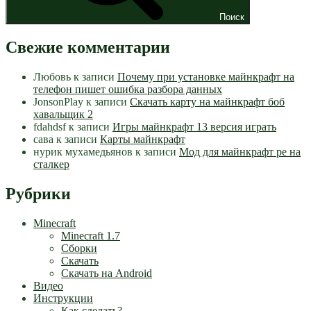
Поиск
Свежие комментарии
Любовь
к записи
Почему при установке майнкрафт на
телефон пишет ошибка разбора данных
JonsonPlay
к записи
Скачать карту на майнкрафт боб
хавальщик 2
fdahdsf
к записи
Игры майнкрафт 13 версия играть
сава
к записи
Карты майнкрафт
нурик мухамедьянов
к записи
Мод для майнкрафт pe на
сталкер
Рубрики
Minecraft
Minecraft 1.7
Сборки
Скачать
Скачать на Android
Видео
Инструкции
Как сделать?