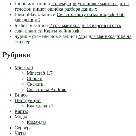
Любовь
к записи
Почему при установке майнкрафт на
телефон пишет ошибка разбора данных
JonsonPlay
к записи
Скачать карту на майнкрафт боб
хавальщик 2
fdahdsf
к записи
Игры майнкрафт 13 версия играть
сава
к записи
Карты майнкрафт
нурик мухамедьянов
к записи
Мод для майнкрафт pe на
сталкер
Рубрики
Minecraft
Minecraft 1.7
Сборки
Скачать
Скачать на Android
Видео
Инструкции
Как сделать?
Карты
Моды
Команды
Сервера
Читы