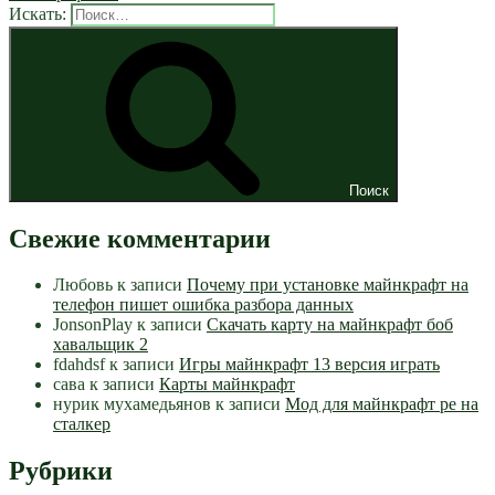
Искать:
Поиск
Свежие комментарии
Любовь
к записи
Почему при установке майнкрафт на
телефон пишет ошибка разбора данных
JonsonPlay
к записи
Скачать карту на майнкрафт боб
хавальщик 2
fdahdsf
к записи
Игры майнкрафт 13 версия играть
сава
к записи
Карты майнкрафт
нурик мухамедьянов
к записи
Мод для майнкрафт pe на
сталкер
Рубрики