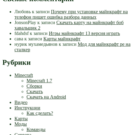
Любовь
к записи
Почему при установке майнкрафт на
телефон пишет ошибка разбора данных
JonsonPlay
к записи
Скачать карту на майнкрафт боб
хавальщик 2
fdahdsf
к записи
Игры майнкрафт 13 версия играть
сава
к записи
Карты майнкрафт
нурик мухамедьянов
к записи
Мод для майнкрафт pe на
сталкер
Рубрики
Minecraft
Minecraft 1.7
Сборки
Скачать
Скачать на Android
Видео
Инструкции
Как сделать?
Карты
Моды
Команды
Сервера