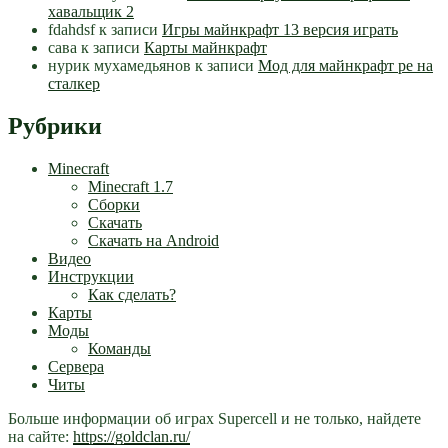
хавальщик 2
fdahdsf
к записи
Игры майнкрафт 13 версия играть
сава
к записи
Карты майнкрафт
нурик мухамедьянов
к записи
Мод для майнкрафт pe на
сталкер
Рубрики
Minecraft
Minecraft 1.7
Сборки
Скачать
Скачать на Android
Видео
Инструкции
Как сделать?
Карты
Моды
Команды
Сервера
Читы
Больше информации об играх Supercell и не только, найдете
на сайте:
https://goldclan.ru/