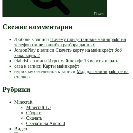
Поиск
Свежие комментарии
Любовь
к записи
Почему при установке майнкрафт на
телефон пишет ошибка разбора данных
JonsonPlay
к записи
Скачать карту на майнкрафт боб
хавальщик 2
fdahdsf
к записи
Игры майнкрафт 13 версия играть
сава
к записи
Карты майнкрафт
нурик мухамедьянов
к записи
Мод для майнкрафт pe на
сталкер
Рубрики
Minecraft
Minecraft 1.7
Сборки
Скачать
Скачать на Android
Видео