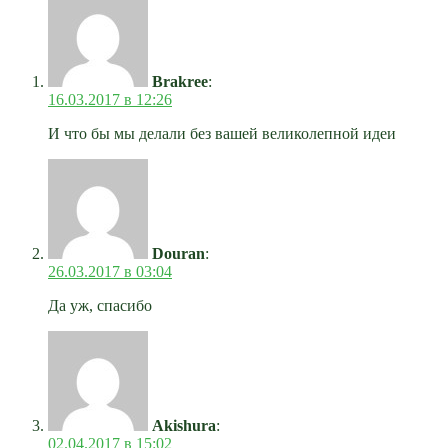
Brakree
:
16.03.2017 в 12:26
И что бы мы делали без вашей великолепной идеи
Douran
:
26.03.2017 в 03:04
Да уж, спасибо
Akishura
:
02.04.2017 в 15:02