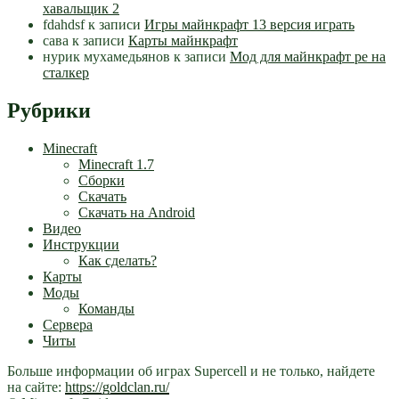
хавальщик 2
fdahdsf
к записи
Игры майнкрафт 13 версия играть
сава
к записи
Карты майнкрафт
нурик мухамедьянов
к записи
Мод для майнкрафт pe на
сталкер
Рубрики
Minecraft
Minecraft 1.7
Сборки
Скачать
Скачать на Android
Видео
Инструкции
Как сделать?
Карты
Моды
Команды
Сервера
Читы
Больше информации об играх Supercell и не только, найдете
на сайте:
https://goldclan.ru/