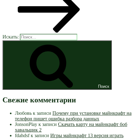
Искать:
Поиск
Свежие комментарии
Любовь
к записи
Почему при установке майнкрафт на
телефон пишет ошибка разбора данных
JonsonPlay
к записи
Скачать карту на майнкрафт боб
хавальщик 2
fdahdsf
к записи
Игры майнкрафт 13 версия играть