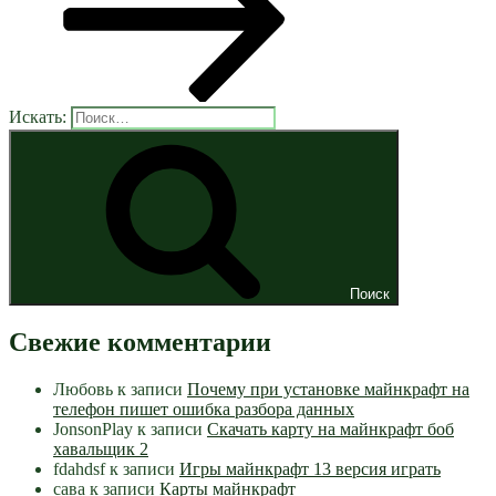
Искать:
Поиск
Свежие комментарии
Любовь
к записи
Почему при установке майнкрафт на
телефон пишет ошибка разбора данных
JonsonPlay
к записи
Скачать карту на майнкрафт боб
хавальщик 2
fdahdsf
к записи
Игры майнкрафт 13 версия играть
сава
к записи
Карты майнкрафт