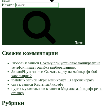
вещи
Искать:
Поиск
Свежие комментарии
Любовь
к записи
Почему при установке майнкрафт на
телефон пишет ошибка разбора данных
JonsonPlay
к записи
Скачать карту на майнкрафт боб
хавальщик 2
fdahdsf
к записи
Игры майнкрафт 13 версия играть
сава
к записи
Карты майнкрафт
нурик мухамедьянов
к записи
Мод для майнкрафт pe на
сталкер
Рубрики