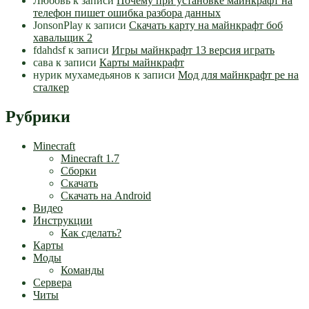
Любовь
к записи
Почему при установке майнкрафт на
телефон пишет ошибка разбора данных
JonsonPlay
к записи
Скачать карту на майнкрафт боб
хавальщик 2
fdahdsf
к записи
Игры майнкрафт 13 версия играть
сава
к записи
Карты майнкрафт
нурик мухамедьянов
к записи
Мод для майнкрафт pe на
сталкер
Рубрики
Minecraft
Minecraft 1.7
Сборки
Скачать
Скачать на Android
Видео
Инструкции
Как сделать?
Карты
Моды
Команды
Сервера
Читы