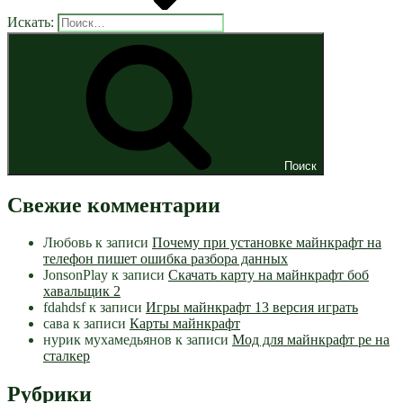
Искать:
Поиск
Свежие комментарии
Любовь
к записи
Почему при установке майнкрафт на
телефон пишет ошибка разбора данных
JonsonPlay
к записи
Скачать карту на майнкрафт боб
хавальщик 2
fdahdsf
к записи
Игры майнкрафт 13 версия играть
сава
к записи
Карты майнкрафт
нурик мухамедьянов
к записи
Мод для майнкрафт pe на
сталкер
Рубрики