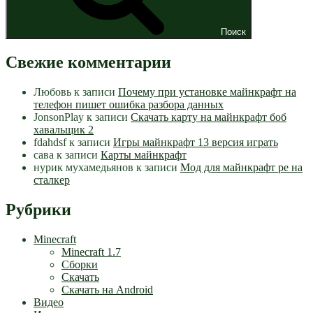
Поиск
Свежие комментарии
Любовь
к записи
Почему при установке майнкрафт на
телефон пишет ошибка разбора данных
JonsonPlay
к записи
Скачать карту на майнкрафт боб
хавальщик 2
fdahdsf
к записи
Игры майнкрафт 13 версия играть
сава
к записи
Карты майнкрафт
нурик мухамедьянов
к записи
Мод для майнкрафт pe на
сталкер
Рубрики
Minecraft
Minecraft 1.7
Сборки
Скачать
Скачать на Android
Видео