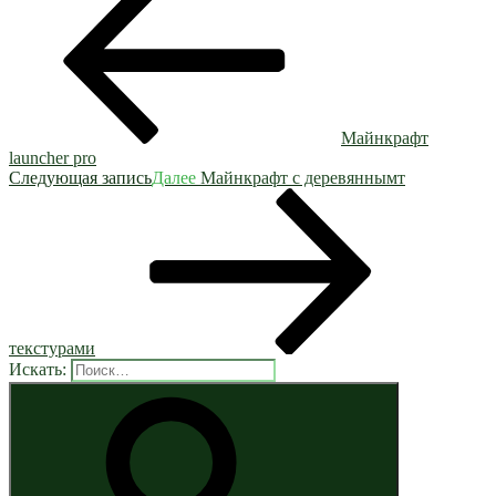
Майнкрафт
launcher pro
Следующая запись
Далее
Майнкрафт с деревяннымт
текстурами
Искать: