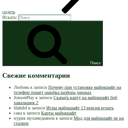
сидеть
Искать:
Поиск
Свежие комментарии
Любовь
к записи
Почему при установке майнкрафт на
телефон пишет ошибка разбора данных
JonsonPlay
к записи
Скачать карту на майнкрафт боб
хавальщик 2
fdahdsf
к записи
Игры майнкрафт 13 версия играть
сава
к записи
Карты майнкрафт
нурик мухамедьянов
к записи
Мод для майнкрафт pe на
сталкер