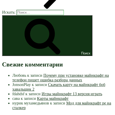
Искать:
Поиск
Свежие комментарии
Любовь
к записи
Почему при установке майнкрафт на
телефон пишет ошибка разбора данных
JonsonPlay
к записи
Скачать карту на майнкрафт боб
хавальщик 2
fdahdsf
к записи
Игры майнкрафт 13 версия играть
сава
к записи
Карты майнкрафт
нурик мухамедьянов
к записи
Мод для майнкрафт pe на
сталкер