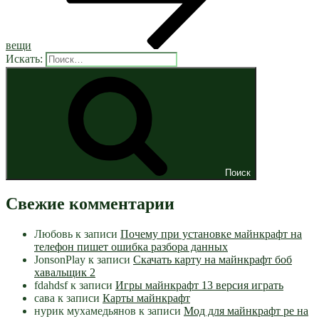
вещи
Искать:
Поиск
Свежие комментарии
Любовь
к записи
Почему при установке майнкрафт на
телефон пишет ошибка разбора данных
JonsonPlay
к записи
Скачать карту на майнкрафт боб
хавальщик 2
fdahdsf
к записи
Игры майнкрафт 13 версия играть
сава
к записи
Карты майнкрафт
нурик мухамедьянов
к записи
Мод для майнкрафт pe на