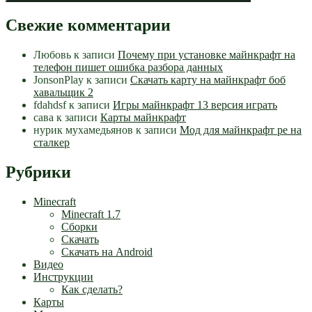
Свежие комментарии
Любовь
к записи
Почему при установке майнкрафт на
телефон пишет ошибка разбора данных
JonsonPlay
к записи
Скачать карту на майнкрафт боб
хавальщик 2
fdahdsf
к записи
Игры майнкрафт 13 версия играть
сава
к записи
Карты майнкрафт
нурик мухамедьянов
к записи
Мод для майнкрафт pe на
сталкер
Рубрики
Minecraft
Minecraft 1.7
Сборки
Скачать
Скачать на Android
Видео
Инструкции
Как сделать?
Карты