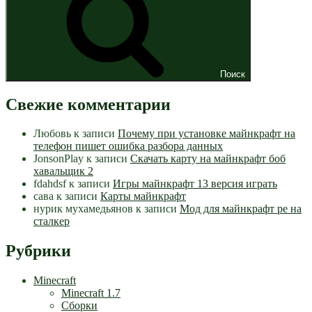
Поиск
Свежие комментарии
Любовь
к записи
Почему при установке майнкрафт на
телефон пишет ошибка разбора данных
JonsonPlay
к записи
Скачать карту на майнкрафт боб
хавальщик 2
fdahdsf
к записи
Игры майнкрафт 13 версия играть
сава
к записи
Карты майнкрафт
нурик мухамедьянов
к записи
Мод для майнкрафт pe на
сталкер
Рубрики
Minecraft
Minecraft 1.7
Сборки