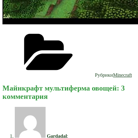
Рубрики
Minecraft
Майнкрафт мультиферма овощей: 3
комментария
Gardadal
: