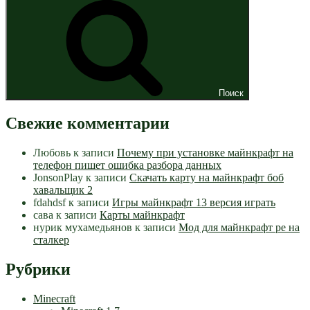
Поиск
Свежие комментарии
Любовь
к записи
Почему при установке майнкрафт на
телефон пишет ошибка разбора данных
JonsonPlay
к записи
Скачать карту на майнкрафт боб
хавальщик 2
fdahdsf
к записи
Игры майнкрафт 13 версия играть
сава
к записи
Карты майнкрафт
нурик мухамедьянов
к записи
Мод для майнкрафт pe на
сталкер
Рубрики
Minecraft