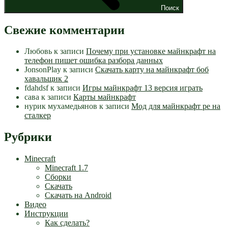
Поиск
Свежие комментарии
Любовь
к записи
Почему при установке майнкрафт на
телефон пишет ошибка разбора данных
JonsonPlay
к записи
Скачать карту на майнкрафт боб
хавальщик 2
fdahdsf
к записи
Игры майнкрафт 13 версия играть
сава
к записи
Карты майнкрафт
нурик мухамедьянов
к записи
Мод для майнкрафт pe на
сталкер
Рубрики
Minecraft
Minecraft 1.7
Сборки
Скачать
Скачать на Android
Видео
Инструкции
Как сделать?