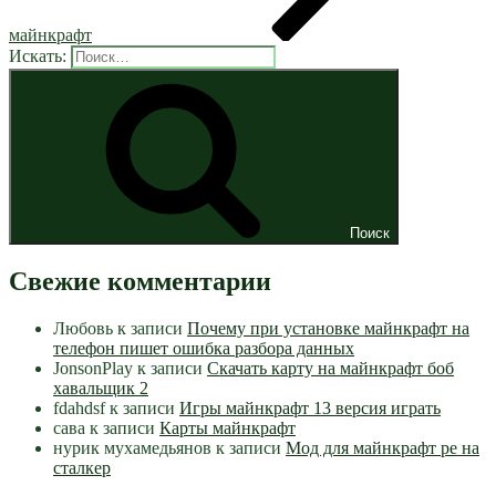
майнкрафт
Искать:
Поиск
Свежие комментарии
Любовь
к записи
Почему при установке майнкрафт на
телефон пишет ошибка разбора данных
JonsonPlay
к записи
Скачать карту на майнкрафт боб
хавальщик 2
fdahdsf
к записи
Игры майнкрафт 13 версия играть
сава
к записи
Карты майнкрафт
нурик мухамедьянов
к записи
Мод для майнкрафт pe на
сталкер