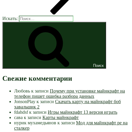
Искать:
Поиск
Свежие комментарии
Любовь
к записи
Почему при установке майнкрафт на
телефон пишет ошибка разбора данных
JonsonPlay
к записи
Скачать карту на майнкрафт боб
хавальщик 2
fdahdsf
к записи
Игры майнкрафт 13 версия играть
сава
к записи
Карты майнкрафт
нурик мухамедьянов
к записи
Мод для майнкрафт pe на
сталкер