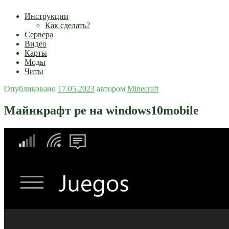
Инструкции
Как сделать?
Сервера
Видео
Карты
Моды
Читы
Опубликовано
17.05.2023
автором
Minecraft
Майнкрафт ре на windows10mobile