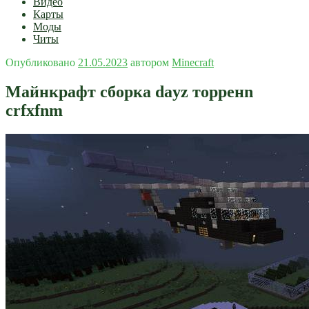
Видео
Карты
Моды
Читы
Опубликовано
21.05.2023
автором
Minecraft
Майнкрафт сборка dayz торренn
crfxfnm