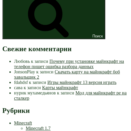
Поиск
Свежие комментарии
Любовь
к записи
Почему при установке майнкрафт на
телефон пишет ошибка разбора данных
JonsonPlay
к записи
Скачать карту на майнкрафт боб
хавальщик 2
fdahdsf
к записи
Игры майнкрафт 13 версия играть
сава
к записи
Карты майнкрафт
нурик мухамедьянов
к записи
Мод для майнкрафт pe на
сталкер
Рубрики
Minecraft
Minecraft 1.7