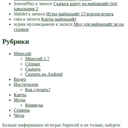
JonsonPlay
к записи
Скачать карту на майнкрафт боб
хавальщик 2
fdahdsf
к записи
Игры майнкрафт 13 версия играть
сава
к записи
Карты майнкрафт
нурик мухамедьянов
к записи
Мод для майнкрафт pe на
сталкер
Рубрики
Minecraft
Minecraft 1.7
Сборки
Скачать
Скачать на Android
Видео
Инструкции
Как сделать?
Карты
Моды
Команды
Сервера
Читы
Больше информации об играх Supercell и не только, найдете