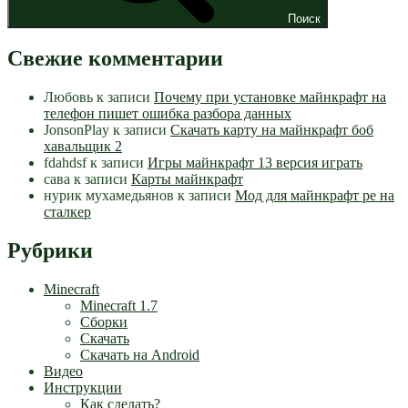
Поиск
Свежие комментарии
Любовь
к записи
Почему при установке майнкрафт на
телефон пишет ошибка разбора данных
JonsonPlay
к записи
Скачать карту на майнкрафт боб
хавальщик 2
fdahdsf
к записи
Игры майнкрафт 13 версия играть
сава
к записи
Карты майнкрафт
нурик мухамедьянов
к записи
Мод для майнкрафт pe на
сталкер
Рубрики
Minecraft
Minecraft 1.7
Сборки
Скачать
Скачать на Android
Видео
Инструкции
Как сделать?