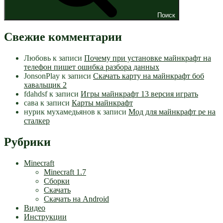
Поиск
Свежие комментарии
Любовь
к записи
Почему при установке майнкрафт на
телефон пишет ошибка разбора данных
JonsonPlay
к записи
Скачать карту на майнкрафт боб
хавальщик 2
fdahdsf
к записи
Игры майнкрафт 13 версия играть
сава
к записи
Карты майнкрафт
нурик мухамедьянов
к записи
Мод для майнкрафт pe на
сталкер
Рубрики
Minecraft
Minecraft 1.7
Сборки
Скачать
Скачать на Android
Видео
Инструкции