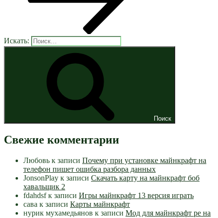
Искать:
Поиск
Свежие комментарии
Любовь
к записи
Почему при установке майнкрафт на
телефон пишет ошибка разбора данных
JonsonPlay
к записи
Скачать карту на майнкрафт боб
хавальщик 2
fdahdsf
к записи
Игры майнкрафт 13 версия играть
сава
к записи
Карты майнкрафт
нурик мухамедьянов
к записи
Мод для майнкрафт pe на