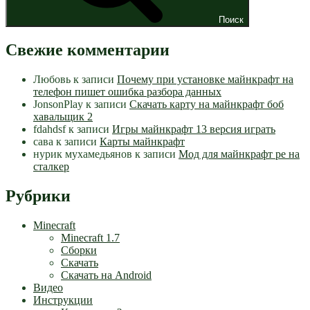
Поиск
Свежие комментарии
Любовь
к записи
Почему при установке майнкрафт на
телефон пишет ошибка разбора данных
JonsonPlay
к записи
Скачать карту на майнкрафт боб
хавальщик 2
fdahdsf
к записи
Игры майнкрафт 13 версия играть
сава
к записи
Карты майнкрафт
нурик мухамедьянов
к записи
Мод для майнкрафт pe на
сталкер
Рубрики
Minecraft
Minecraft 1.7
Сборки
Скачать
Скачать на Android
Видео
Инструкции