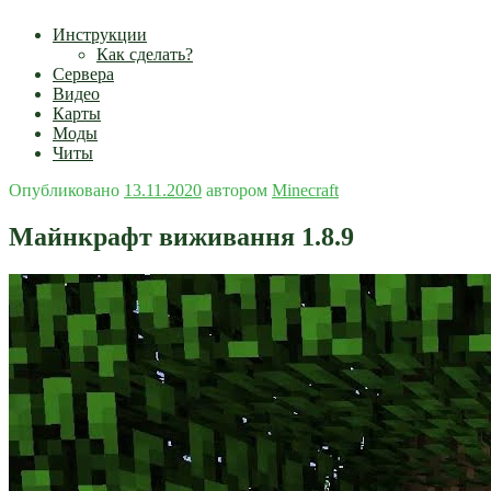
Инструкции
Как сделать?
Сервера
Видео
Карты
Моды
Читы
Опубликовано
13.11.2020
автором
Minecraft
Майнкрафт виживання 1.8.9