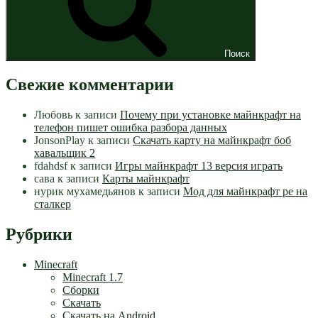
Поиск
Свежие комментарии
Любовь
к записи
Почему при установке майнкрафт на
телефон пишет ошибка разбора данных
JonsonPlay
к записи
Скачать карту на майнкрафт боб
хавальщик 2
fdahdsf
к записи
Игры майнкрафт 13 версия играть
сава
к записи
Карты майнкрафт
нурик мухамедьянов
к записи
Мод для майнкрафт pe на
сталкер
Рубрики
Minecraft
Minecraft 1.7
Сборки
Скачать
Скачать на Android