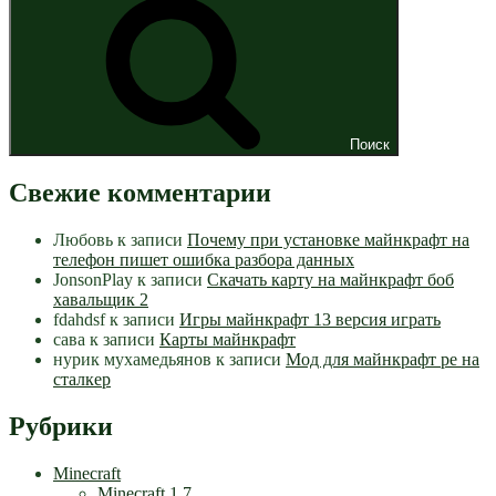
Поиск
Свежие комментарии
Любовь
к записи
Почему при установке майнкрафт на
телефон пишет ошибка разбора данных
JonsonPlay
к записи
Скачать карту на майнкрафт боб
хавальщик 2
fdahdsf
к записи
Игры майнкрафт 13 версия играть
сава
к записи
Карты майнкрафт
нурик мухамедьянов
к записи
Мод для майнкрафт pe на
сталкер
Рубрики
Minecraft
Minecraft 1.7