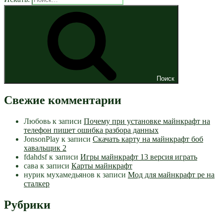
Поиск
Свежие комментарии
Любовь
к записи
Почему при установке майнкрафт на
телефон пишет ошибка разбора данных
JonsonPlay
к записи
Скачать карту на майнкрафт боб
хавальщик 2
fdahdsf
к записи
Игры майнкрафт 13 версия играть
сава
к записи
Карты майнкрафт
нурик мухамедьянов
к записи
Мод для майнкрафт pe на
сталкер
Рубрики