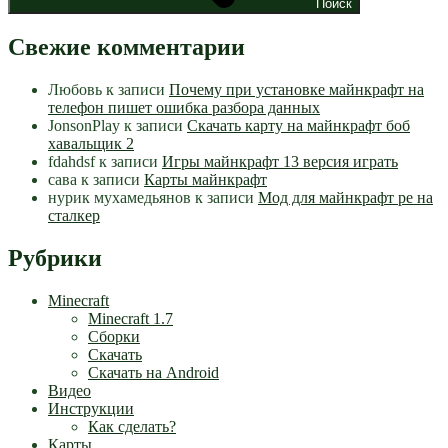
Поиск
Свежие комментарии
Любовь
к записи
Почему при установке майнкрафт на
телефон пишет ошибка разбора данных
JonsonPlay
к записи
Скачать карту на майнкрафт боб
хавальщик 2
fdahdsf
к записи
Игры майнкрафт 13 версия играть
сава
к записи
Карты майнкрафт
нурик мухамедьянов
к записи
Мод для майнкрафт pe на
сталкер
Рубрики
Minecraft
Minecraft 1.7
Сборки
Скачать
Скачать на Android
Видео
Инструкции
Как сделать?
Карты