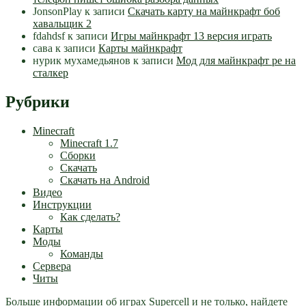
JonsonPlay
к записи
Скачать карту на майнкрафт боб
хавальщик 2
fdahdsf
к записи
Игры майнкрафт 13 версия играть
сава
к записи
Карты майнкрафт
нурик мухамедьянов
к записи
Мод для майнкрафт pe на
сталкер
Рубрики
Minecraft
Minecraft 1.7
Сборки
Скачать
Скачать на Android
Видео
Инструкции
Как сделать?
Карты
Моды
Команды
Сервера
Читы
Больше информации об играх Supercell и не только, найдете