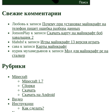
Поиск
Свежие комментарии
Любовь
к записи
Почему при установке майнкрафт на
телефон пишет ошибка разбора данных
JonsonPlay
к записи
Скачать карту на майнкрафт боб
хавальщик 2
fdahdsf
к записи
Игры майнкрафт 13 версия играть
сава
к записи
Карты майнкрафт
нурик мухамедьянов
к записи
Мод для майнкрафт pe на
сталкер
Рубрики
Minecraft
Minecraft 1.7
Сборки
Скачать
Скачать на Android
Видео
Инструкции
Как сделать?