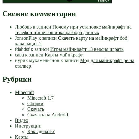
Поиск
Свежие комментарии
Любовь
к записи
Почему при установке майнкрафт на
телефон пишет ошибка разбора данных
JonsonPlay
к записи
Скачать карту на майнкрафт боб
хавальщик 2
fdahdsf
к записи
Игры майнкрафт 13 версия играть
сава
к записи
Карты майнкрафт
нурик мухамедьянов
к записи
Мод для майнкрафт pe на
сталкер
Рубрики
Minecraft
Minecraft 1.7
Сборки
Скачать
Скачать на Android
Видео
Инструкции
Как сделать?
Карты