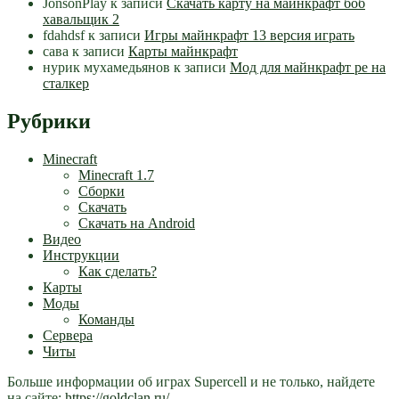
JonsonPlay
к записи
Скачать карту на майнкрафт боб
хавальщик 2
fdahdsf
к записи
Игры майнкрафт 13 версия играть
сава
к записи
Карты майнкрафт
нурик мухамедьянов
к записи
Мод для майнкрафт pe на
сталкер
Рубрики
Minecraft
Minecraft 1.7
Сборки
Скачать
Скачать на Android
Видео
Инструкции
Как сделать?
Карты
Моды
Команды
Сервера
Читы
Больше информации об играх Supercell и не только, найдете
на сайте:
https://goldclan.ru/