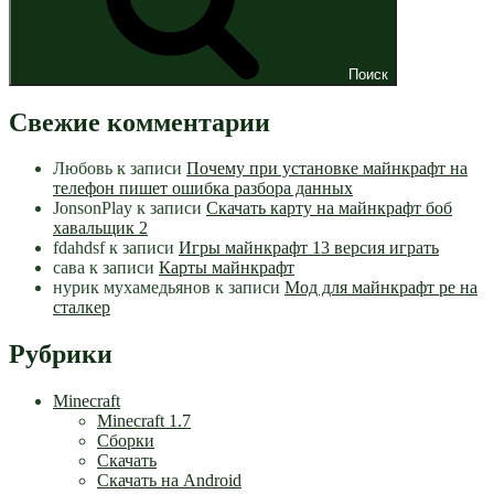
Поиск
Свежие комментарии
Любовь
к записи
Почему при установке майнкрафт на
телефон пишет ошибка разбора данных
JonsonPlay
к записи
Скачать карту на майнкрафт боб
хавальщик 2
fdahdsf
к записи
Игры майнкрафт 13 версия играть
сава
к записи
Карты майнкрафт
нурик мухамедьянов
к записи
Мод для майнкрафт pe на
сталкер
Рубрики
Minecraft
Minecraft 1.7
Сборки
Скачать
Скачать на Android