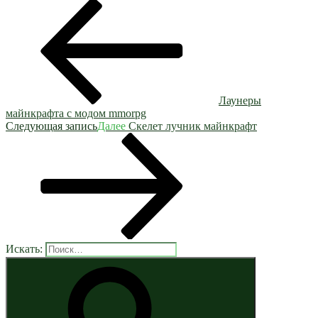
Лаунеры
майнкрафта с модом mmorpg
Следующая запись
Далее
Скелет лучник майнкрафт
Искать: