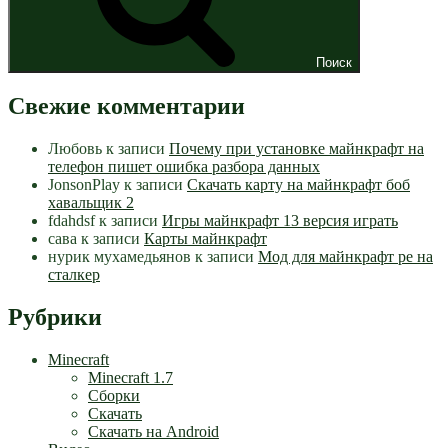
Поиск
Свежие комментарии
Любовь
к записи
Почему при установке майнкрафт на
телефон пишет ошибка разбора данных
JonsonPlay
к записи
Скачать карту на майнкрафт боб
хавальщик 2
fdahdsf
к записи
Игры майнкрафт 13 версия играть
сава
к записи
Карты майнкрафт
нурик мухамедьянов
к записи
Мод для майнкрафт pe на
сталкер
Рубрики
Minecraft
Minecraft 1.7
Сборки
Скачать
Скачать на Android