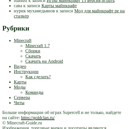
fdahdsf
к записи
Игры майнкрафт 13 версия играть
сава
к записи
Карты майнкрафт
нурик мухамедьянов
к записи
Мод для майнкрафт pe на
сталкер
Рубрики
Minecraft
Minecraft 1.7
Сборки
Скачать
Скачать на Android
Видео
Инструкции
Как сделать?
Карты
Моды
Команды
Сервера
Читы
Больше информации об играх Supercell и не только, найдете
на сайте:
https://goldclan.ru/
© Minecraft-Guide.ru
Изображения, торговые марки и логотипы являются