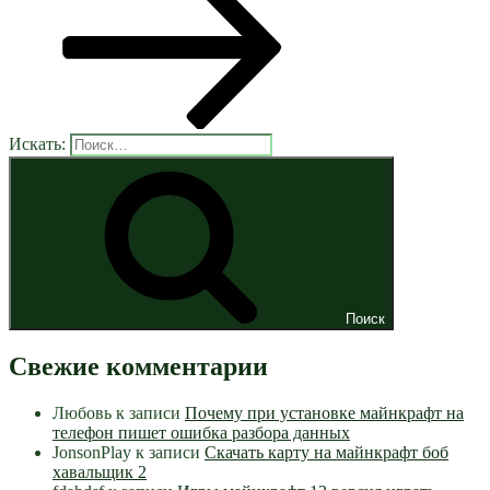
Искать:
Поиск
Свежие комментарии
Любовь
к записи
Почему при установке майнкрафт на
телефон пишет ошибка разбора данных
JonsonPlay
к записи
Скачать карту на майнкрафт боб
хавальщик 2