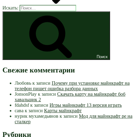
Искать:
Поиск
Свежие комментарии
Любовь
к записи
Почему при установке майнкрафт на
телефон пишет ошибка разбора данных
JonsonPlay
к записи
Скачать карту на майнкрафт боб
хавальщик 2
fdahdsf
к записи
Игры майнкрафт 13 версия играть
сава
к записи
Карты майнкрафт
нурик мухамедьянов
к записи
Мод для майнкрафт pe на
сталкер
Рубрики