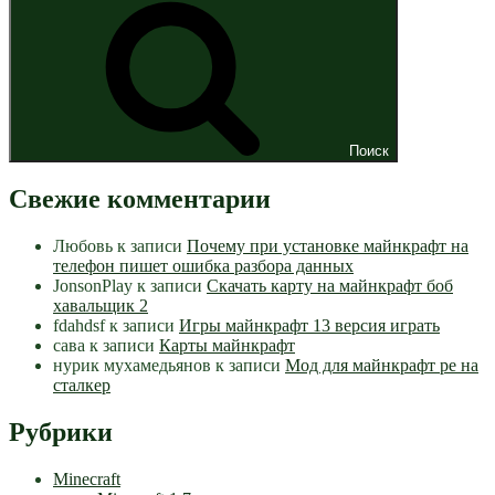
Поиск
Свежие комментарии
Любовь
к записи
Почему при установке майнкрафт на
телефон пишет ошибка разбора данных
JonsonPlay
к записи
Скачать карту на майнкрафт боб
хавальщик 2
fdahdsf
к записи
Игры майнкрафт 13 версия играть
сава
к записи
Карты майнкрафт
нурик мухамедьянов
к записи
Мод для майнкрафт pe на
сталкер
Рубрики
Minecraft