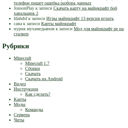
телефон пишет ошибка разбора данных
JonsonPlay
к записи
Скачать карту на майнкрафт боб
хавальщик 2
fdahdsf
к записи
Игры майнкрафт 13 версия играть
сава
к записи
Карты майнкрафт
нурик мухамедьянов
к записи
Мод для майнкрафт pe на
сталкер
Рубрики
Minecraft
Minecraft 1.7
Сборки
Скачать
Скачать на Android
Видео
Инструкции
Как сделать?
Карты
Моды
Команды
Сервера
Читы