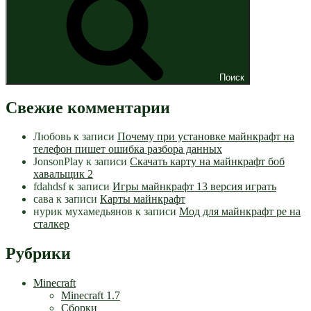
Поиск
Свежие комментарии
Любовь
к записи
Почему при установке майнкрафт на
телефон пишет ошибка разбора данных
JonsonPlay
к записи
Скачать карту на майнкрафт боб
хавальщик 2
fdahdsf
к записи
Игры майнкрафт 13 версия играть
сава
к записи
Карты майнкрафт
нурик мухамедьянов
к записи
Мод для майнкрафт pe на
сталкер
Рубрики
Minecraft
Minecraft 1.7
Сборки