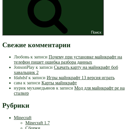
Поиск
Свежие комментарии
Любовь
к записи
Почему при установке майнкрафт на
телефон пишет ошибка разбора данных
JonsonPlay
к записи
Скачать карту на майнкрафт боб
хавальщик 2
fdahdsf
к записи
Игры майнкрафт 13 версия играть
сава
к записи
Карты майнкрафт
нурик мухамедьянов
к записи
Мод для майнкрафт pe на
сталкер
Рубрики
Minecraft
Minecraft 1.7
Сборки