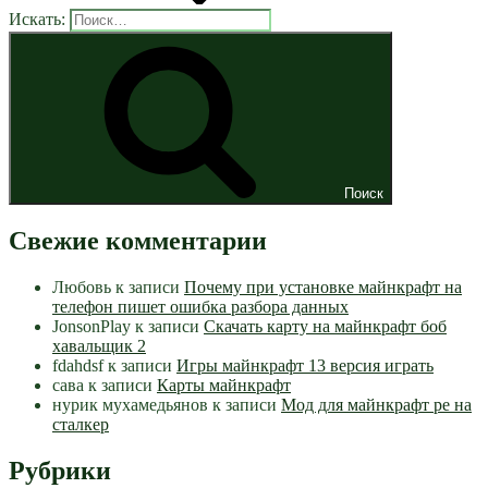
Искать:
Поиск
Свежие комментарии
Любовь
к записи
Почему при установке майнкрафт на
телефон пишет ошибка разбора данных
JonsonPlay
к записи
Скачать карту на майнкрафт боб
хавальщик 2
fdahdsf
к записи
Игры майнкрафт 13 версия играть
сава
к записи
Карты майнкрафт
нурик мухамедьянов
к записи
Мод для майнкрафт pe на
сталкер
Рубрики