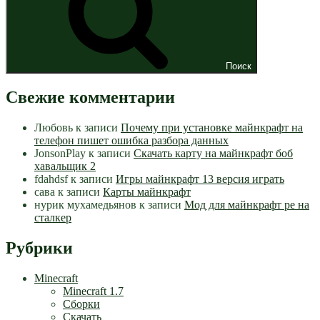
Поиск
Свежие комментарии
Любовь
к записи
Почему при установке майнкрафт на
телефон пишет ошибка разбора данных
JonsonPlay
к записи
Скачать карту на майнкрафт боб
хавальщик 2
fdahdsf
к записи
Игры майнкрафт 13 версия играть
сава
к записи
Карты майнкрафт
нурик мухамедьянов
к записи
Мод для майнкрафт pe на
сталкер
Рубрики
Minecraft
Minecraft 1.7
Сборки
Скачать