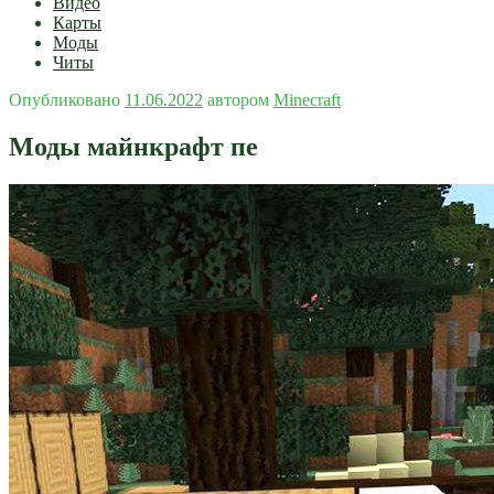
Видео
Карты
Моды
Читы
Опубликовано
11.06.2022
автором
Minecraft
Моды майнкрафт пе